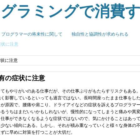
ログラミングで消費
プログラマーの将来性に関して
独自性と協調性が求められる
症状に注意
症状に注意
有の症状に注意
とてもやりがいのある仕事だが、その仕事ぶりがもたらすリスクもある
強く影響しているといっても過言ではない。長時間座ったまま仕事をし
とが原因で、腰痛や肩こり、ドライアイなどの症状を訴えるプログラマ
いるうちはまだいいかもしれないが、慢性的になってしまうと痛みや異
も仕事ができなくなるような症状ではないので、気にかけることはあっ
は少ない傾向にある。しかし、それが積み重なっていくと様々な身体の
えずに早めに対策を打つことが大切だ。