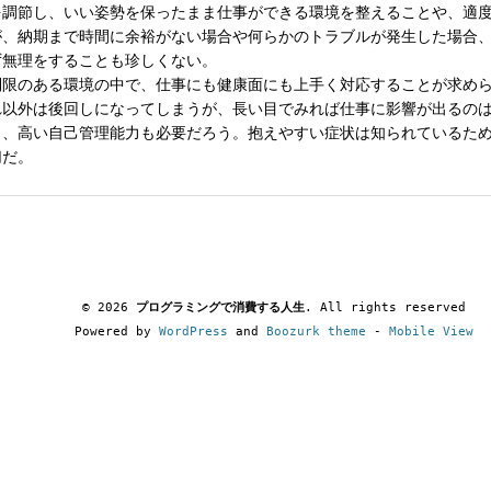
を調節し、いい姿勢を保ったまま仕事ができる環境を整えることや、適
が、納期まで時間に余裕がない場合や何らかのトラブルが発生した場合
ず無理をすることも珍しくない。
制限のある環境の中で、仕事にも健康面にも上手く対応することが求め
れ以外は後回しになってしまうが、長い目でみれば仕事に影響が出るの
も、高い自己管理能力も必要だろう。抱えやすい症状は知られているた
切だ。
© 2026
プログラミングで消費する人生
. All rights reserved
Powered by
WordPress
and
Boozurk theme
-
Mobile View