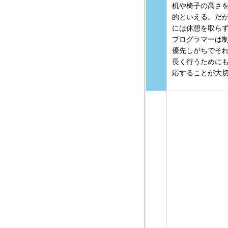
机や椅子の高さ
的といえる。だ
には休憩を取ら
プログラマーは
優先しがちでそ
長く行うために
応することが大